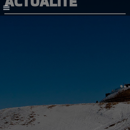
ACTUALITÉ
ACCUEIL
L'AMICALE
COURSES ET ENTRAINEMENTS
PRESSE, PHOTOS & VIDEOS
ACTUALITÉS
PARTENAIRES
SPIRIDON
CONTACT