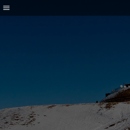
ACCUEIL
L'AMICALE
COURSES ET ENTRAINEMENTS
PRESSE, PHOTOS & VIDEOS
ACTUALITÉS
PARTENAIRES
SPIRIDON
CONTACT