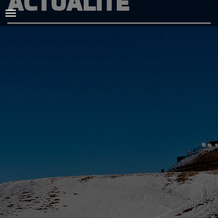
ACTUALITÉ
ACCUEIL
L'AMICALE
COURSES ET ENTRAINEMENTS
PRESSE, PHOTOS & VIDEOS
ACTUALITÉS
PARTENAIRES
SPIRIDON
CONTACT