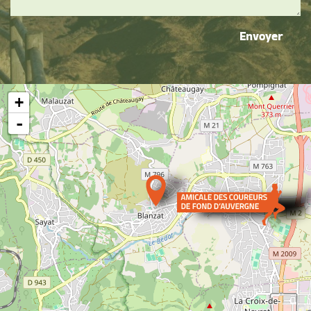
Envoyer
+
-