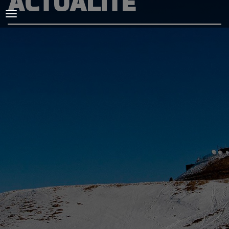
ACTUALITÉ
ACCUEIL
L'AMICALE
COURSES ET ENTRAINEMENTS
PRESSE, PHOTOS & VIDEOS
ACTUALITÉS
PARTENAIRES
SPIRIDON
CONTACT