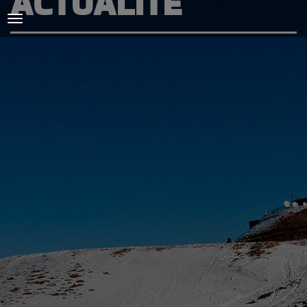
ACTUALITÉ
ACCUEIL
L'AMICALE
COURSES ET ENTRAINEMENTS
PRESSE, PHOTOS & VIDEOS
ACTUALITÉS
PARTENAIRES
SPIRIDON
CONTACT