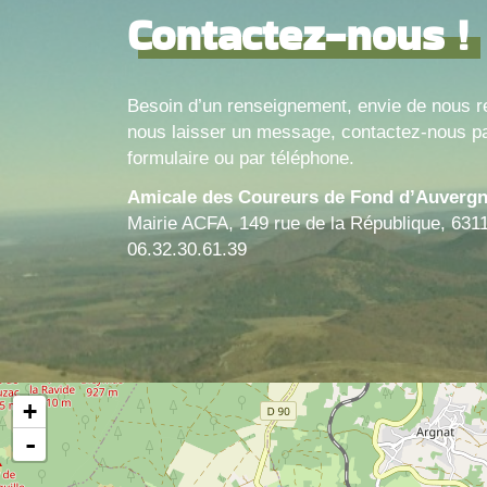
Contactez-nous !
Besoin d’un renseignement, envie de nous r
nous laisser un message, contactez-nous pa
formulaire ou par téléphone.
Amicale des Coureurs de Fond d’Auverg
Mairie ACFA, 149 rue de la République, 631
06.32.30.61.39
+
-