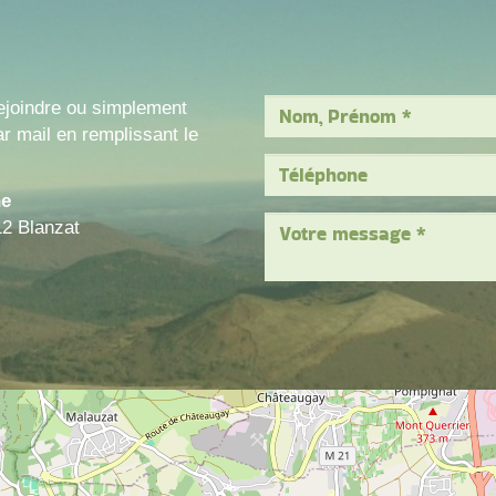
ejoindre ou simplement
r mail en remplissant le
ne
12 Blanzat