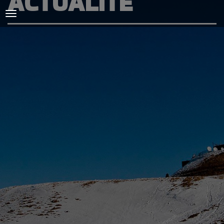
ACTUALITÉ
ACCUEIL
L'AMICALE
COURSES ET ENTRAINEMENTS
PRESSE, PHOTOS & VIDEOS
ACTUALITÉS
PARTENAIRES
SPIRIDON
CONTACT