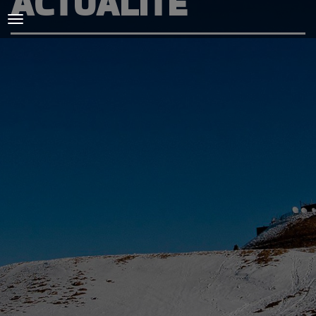
ACTUALITÉ
ACCUEIL
L'AMICALE
COURSES ET ENTRAINEMENTS
PRESSE, PHOTOS & VIDEOS
ACTUALITÉS
PARTENAIRES
SPIRIDON
CONTACT