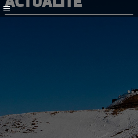
ACTUALITÉ
ACCUEIL
L'AMICALE
COURSES ET ENTRAINEMENTS
PRESSE, PHOTOS & VIDEOS
ACTUALITÉS
PARTENAIRES
SPIRIDON
CONTACT