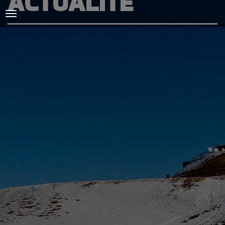
ACTUALITÉ
ACCUEIL
L'AMICALE
COURSES ET ENTRAINEMENTS
PRESSE, PHOTOS & VIDEOS
ACTUALITÉS
PARTENAIRES
SPIRIDON
CONTACT