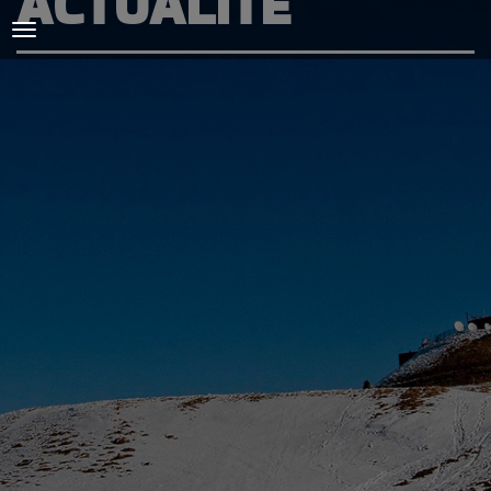
ACTUALITÉ
ACCUEIL
L'AMICALE
COURSES ET ENTRAINEMENTS
PRESSE, PHOTOS & VIDEOS
ACTUALITÉS
PARTENAIRES
SPIRIDON
CONTACT