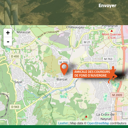
Envoyer
+
-
Leaflet
| Map data ©
OpenStreetMap
contributors