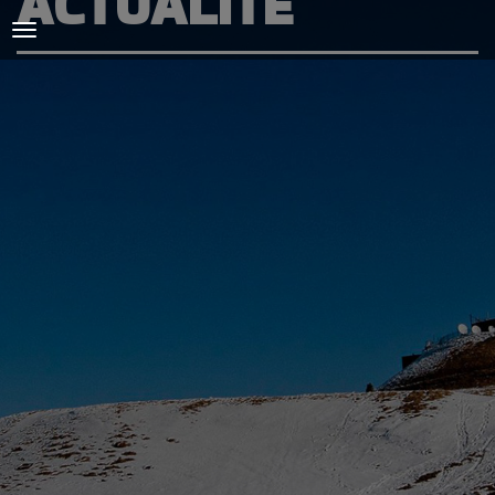
ACTUALITÉ
ACCUEIL
L'AMICALE
COURSES ET ENTRAINEMENTS
PRESSE, PHOTOS & VIDEOS
ACTUALITÉS
PARTENAIRES
SPIRIDON
CONTACT