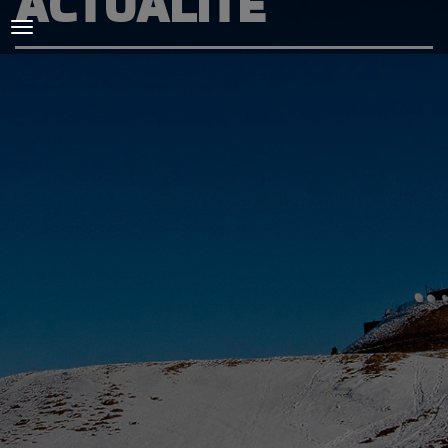
ACTUALITÉ
ACCUEIL
L'AMICALE
COURSES ET ENTRAINEMENTS
PRESSE, PHOTOS & VIDEOS
ACTUALITÉS
PARTENAIRES
SPIRIDON
CONTACT