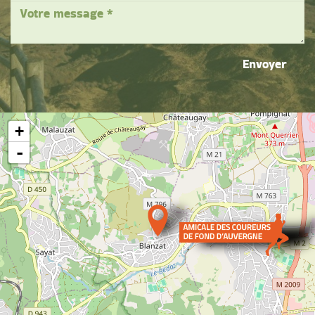
Envoyer
+
-