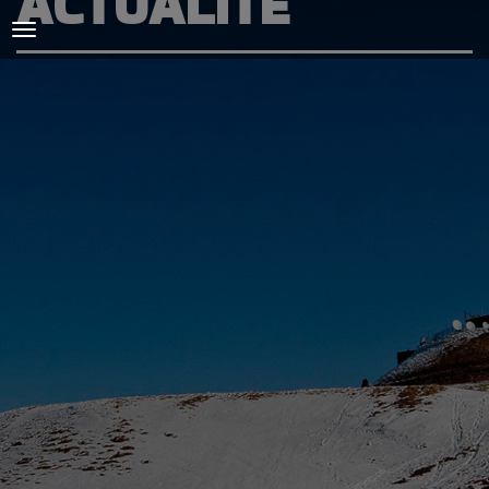
ACTUALITÉ
ACCUEIL
L'AMICALE
COURSES ET ENTRAINEMENTS
PRESSE, PHOTOS & VIDEOS
ACTUALITÉS
PARTENAIRES
SPIRIDON
CONTACT