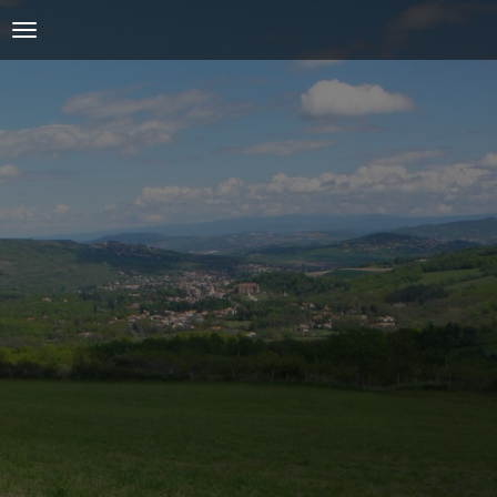
ACCUEIL
L'AMICALE
COURSES ET ENTRAINEMENTS
PRESSE, PHOTOS & VIDEOS
ACTUALITÉS
PARTENAIRES
SPIRIDON
CONTACT