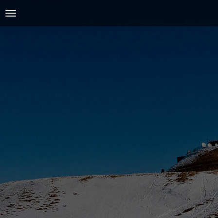
ACCUEIL
L'AMICALE
COURSES ET ENTRAINEMENTS
PRESSE, PHOTOS & VIDEOS
ACTUALITÉS
PARTENAIRES
SPIRIDON
CONTACT