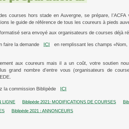
des courses hors stade en Auvergne, se prépare, l’ACFA 
tions le guide de référence de tous les coureurs à pieds auv
nformatisé sera envoyé aux organisateurs de courses déjà ré
en faire la demande
ICI
en remplissant les champs «Nom, P
tement aux coureurs mais il a un coût, votre soutien nou
us grand nombre d’entre vous (organisateurs de courses
PEDE.
z la commission Biblipède
ICI
N LIGNE
Biblipède 2021: MODIFICATIONS DE COURSES
Bi
ES
Biblipède 2021 : ANNONCEURS