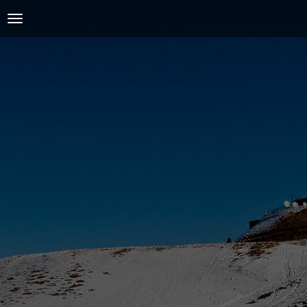
ACCUEIL
L'AMICALE
COURSES ET ENTRAINEMENTS
PRESSE, PHOTOS & VIDEOS
ACTUALITÉS
PARTENAIRES
SPIRIDON
CONTACT