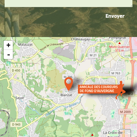
Envoyer
+
-