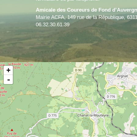
Amicale des Coureurs de Fond d’Auverg
Mairie ACFA, 149 rue de la République, 631
06.32.30.61.39
+
-