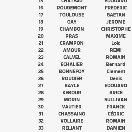
15
CHATEAU
EDOUARD
16
ROUGEMONT
FREDERIC
17
TOULOUSE
GAETAN
18
GAY
JEROME
19
CHAMBON
CHRISTOPHE
20
PRAS
MAXIME
21
CRAMPON
Loic
22
AMOUR
REMI
23
CALVEL
ROMAIN
24
ECHALIER
Bernard
25
BONNEFOY
Clement
26
ROUDIER
Denis
27
BAYLE
EDOUARD
28
KEBOUR
BRICE
29
MORIN
SULLIVAN
30
VAUTIER
FRANCK
31
CHASSAING
CÉDRIC
32
VOLLAIRE
ROMAIN
33
RELIANT
DAMIEN