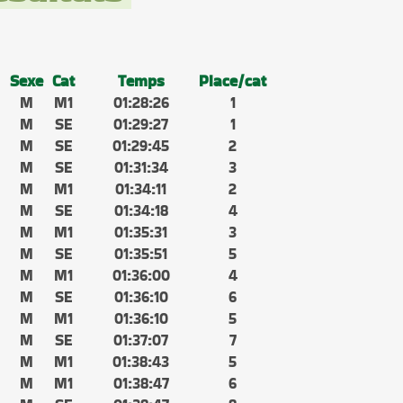
Sexe
Cat
Temps
Place/cat
M
M1
01:28:26
1
M
SE
01:29:27
1
M
SE
01:29:45
2
M
SE
01:31:34
3
M
M1
01:34:11
2
M
SE
01:34:18
4
M
M1
01:35:31
3
M
SE
01:35:51
5
M
M1
01:36:00
4
M
SE
01:36:10
6
M
M1
01:36:10
5
M
SE
01:37:07
7
M
M1
01:38:43
5
M
M1
01:38:47
6