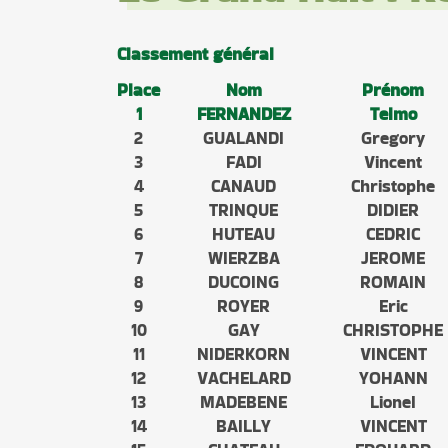
Classement général
Place
Nom
Prénom
1
FERNANDEZ
Telmo
2
GUALANDI
Gregory
3
FADI
Vincent
4
CANAUD
Christophe
5
TRINQUE
DIDIER
6
HUTEAU
CEDRIC
7
WIERZBA
JEROME
8
DUCOING
ROMAIN
9
ROYER
Eric
10
GAY
CHRISTOPHE
11
NIDERKORN
VINCENT
12
VACHELARD
YOHANN
13
MADEBENE
Lionel
14
BAILLY
VINCENT