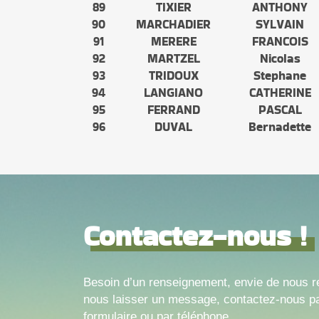
89
TIXIER
ANTHONY
90
MARCHADIER
SYLVAIN
91
MERERE
FRANCOIS
92
MARTZEL
Nicolas
93
TRIDOUX
Stephane
94
LANGIANO
CATHERINE
95
FERRAND
PASCAL
96
DUVAL
Bernadette
Contactez-nous !
Besoin d’un renseignement, envie de nous r
nous laisser un message, contactez-nous pa
formulaire ou par téléphone.