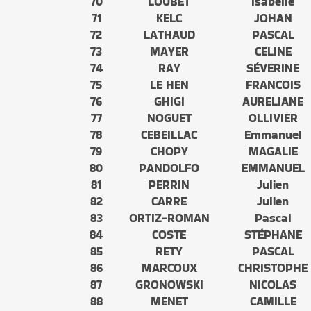
70
LOUBET
Isabelle
71
KELC
JOHAN
72
LATHAUD
PASCAL
73
MAYER
CELINE
74
RAY
SÉVERINE
75
LE HEN
FRANCOIS
76
GHIGI
AURELIANE
77
NOGUET
OLLIVIER
78
CEBEILLAC
Emmanuel
79
CHOPY
MAGALIE
80
PANDOLFO
EMMANUEL
81
PERRIN
Julien
82
CARRE
Julien
83
ORTIZ-ROMAN
Pascal
84
COSTE
STÉPHANE
85
RETY
PASCAL
86
MARCOUX
CHRISTOPHE
87
GRONOWSKI
NICOLAS
88
MENET
CAMILLE