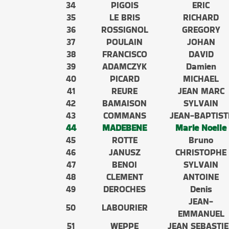
34
PIGOIS
ERIC
35
LE BRIS
RICHARD
36
ROSSIGNOL
GREGORY
37
POULAIN
JOHAN
38
FRANCISCO
DAVID
39
ADAMCZYK
Damien
40
PICARD
MICHAEL
41
REURE
JEAN MARC
42
BAMAISON
SYLVAIN
43
COMMANS
JEAN-BAPTIST
44
MADEBENE
Marie Noelle
45
ROTTE
Bruno
46
JANUSZ
CHRISTOPHE
47
BENOI
SYLVAIN
48
CLEMENT
ANTOINE
49
DEROCHES
Denis
JEAN-
50
LABOURIER
EMMANUEL
51
WEPPE
JEAN SEBASTI