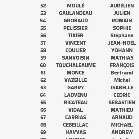
52
MOULÉ
AURÉLIEN
53
GAULANDEAU
JULIEN
54
GROBAUD
ROMAIN
55
PELISSIER
SOPHIE
56
TIXIER
Stephane
57
VINCENT
JEAN-NOEL
58
COULIER
YOHANN
59
SANVOISIN
MATHIAS
60
TOUCHALEAUME
FRANÇOIS
61
MONCE
Bertrand
62
VAZEILLE
Michel
63
GARRY
ISABELLE
64
LADVENU
CEDRIC
65
RICATEAU
SEBASTIEN
66
VIDAL
MATHIEU
67
CARRIAS
ARNAUD
68
CEBEILLAC
MICHAEL
69
HAVVAS
ANDREW