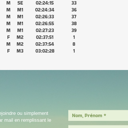
M
SE
02:24:15
33
M
M1
02:24:34
36
M
M1
02:26:33
37
M
M1
02:26:55
38
M
M1
02:27:23
39
F
M2
02:37:51
1
M
M2
02:37:54
8
F
M3
03:02:28
1
ejoindre ou simplement
r mail en remplissant le