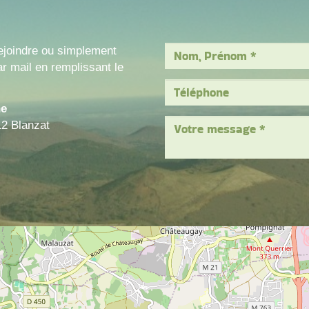
ejoindre ou simplement
r mail en remplissant le
ne
12 Blanzat