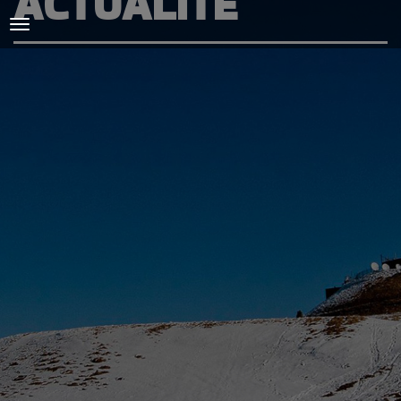
ACTUALITÉ
ACCUEIL
L'AMICALE
COURSES ET ENTRAINEMENTS
PRESSE, PHOTOS & VIDEOS
ACTUALITÉS
PARTENAIRES
SPIRIDON
CONTACT