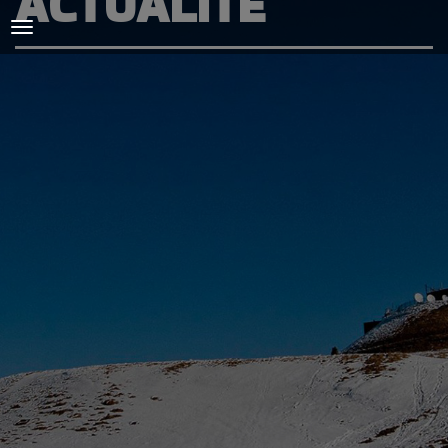
ACTUALITÉ
ACCUEIL
L'AMICALE
COURSES ET ENTRAINEMENTS
PRESSE, PHOTOS & VIDEOS
ACTUALITÉS
PARTENAIRES
SPIRIDON
CONTACT