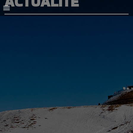
ACTUALITÉ
ACCUEIL
L'AMICALE
COURSES ET ENTRAINEMENTS
PRESSE, PHOTOS & VIDEOS
ACTUALITÉS
PARTENAIRES
SPIRIDON
CONTACT