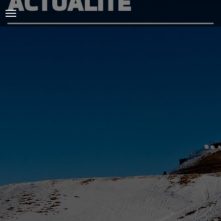
ACTUALITÉ
ACCUEIL
L'AMICALE
COURSES ET ENTRAINEMENTS
PRESSE, PHOTOS & VIDEOS
ACTUALITÉS
PARTENAIRES
SPIRIDON
CONTACT