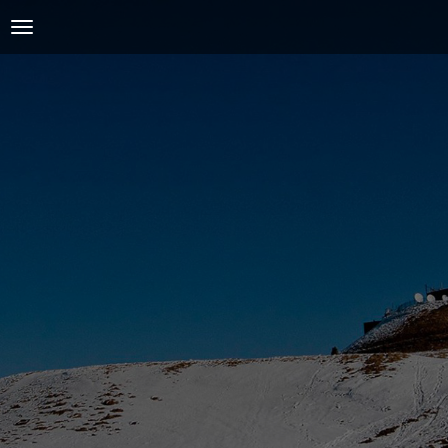
ACCUEIL
L'AMICALE
COURSES ET ENTRAINEMENTS
PRESSE, PHOTOS & VIDEOS
ACTUALITÉS
PARTENAIRES
SPIRIDON
CONTACT