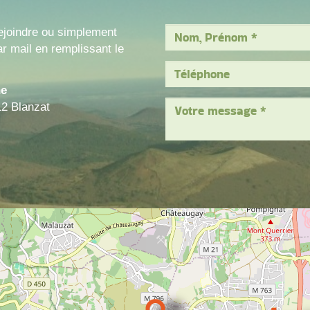
ejoindre ou simplement
r mail en remplissant le
ne
12 Blanzat