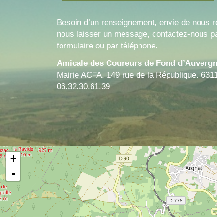
Besoin d’un renseignement, envie de nous r
nous laisser un message, contactez-nous pa
formulaire ou par téléphone.
Amicale des Coureurs de Fond d’Auverg
Mairie ACFA, 149 rue de la République, 631
06.32.30.61.39
+
-