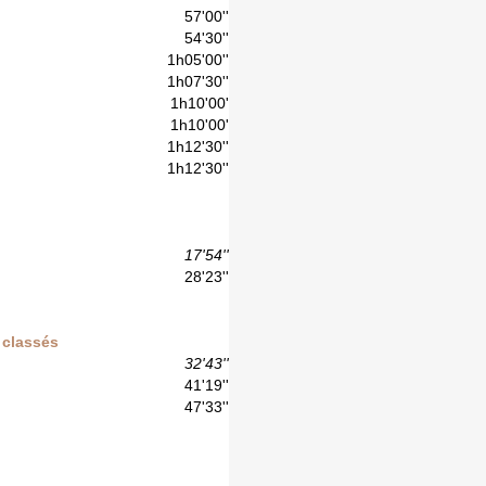
57'00''
54'30''
1h05'00''
1h07'30''
1h10'00'
1h10'00'
1h12'30''
1h12'30''
17'54''
28'23''
2 classés
32'43''
41'19''
47'33''