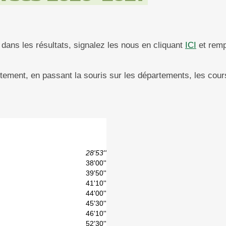
dans les résultats, signalez les nous en cliquant
ICI
et remp
rtement, en passant la souris sur les départements, les cour
28'53''
38'00''
39'50''
41'10''
44'00''
45'30''
46'10''
52'30''