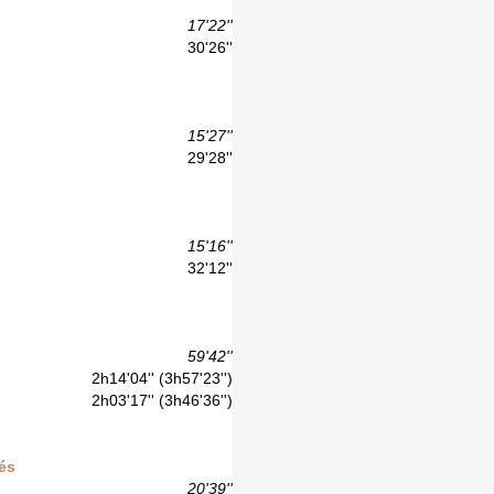
17'22''
30'26''
15'27''
29'28''
15'16''
32'12''
59'42''
2h14'04'' (3h57'23'')
2h03'17'' (3h46'36'')
sés
20'39''