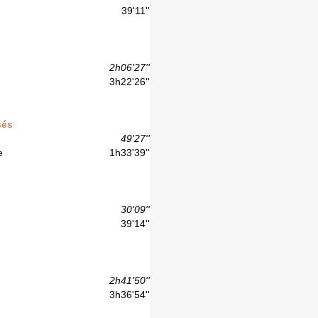
39'11''
2h06'27''
3h22'26''
sés
49'27''
e
1h33'39''
30'09''
39'14''
2h41'50''
3h36'54''