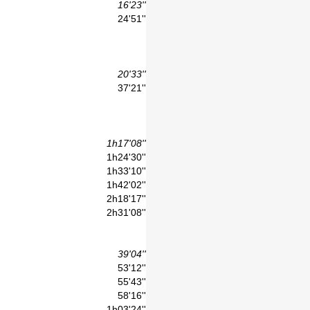
16'23''
24'51''
20'33''
37'21''
1h17'08''
1h24'30''
1h33'10''
1h42'02''
2h18'17''
2h31'08''
39'04''
53'12''
55'43''
58'16''
1h03'24''