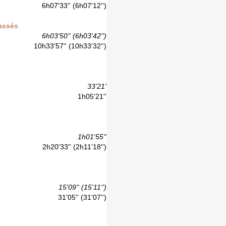
6h07'33'' (6h07'12'')
lassés
6h03'50'' (6h03'42'')
10h33'57'' (10h33'32'')
33'21'
1h05'21''
1h01'55''
2h20'33'' (2h11'18'')
15'09'' (15'11'')
31'05'' (31'07'')