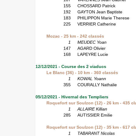
155
CHOSSARD Patrick
192
GAYTON Jean Baptiste
183
PHILIPPON Marie Therese
225
VERRIER Catherine
Mozac - 25 km - 242 classés
1
MEUDEC Yoan
147
AGARD Olivier
168
LAPEYRE Lucie
12/12/2021 - Course des 2 viaducs
Le Blanc (36) - 10 km - 360 classés
1
KOWAL Yoann
355
COURALLY Nathalie
05/12/2021 - Hivernal des Templiers
Roquefort sur Soulzon (12) - 26 km - 435 c
1
ALLAIRE Killian
285
AUTISSIER Emilie
Roquefort sur Soulzon (12) - 35 km - 617 c
1
TABARANT Nicolas