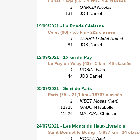
Canet Plage (66) - 5 km - 266 classés
1
GARCIA Nicolas
131
JOB Daniel
19/09/2021 - La Ronde Cérétane
Ceret (66) - 5,5 km - 222 classés
1
ZERRIFI Abdel Hamid
81
JOB Daniel
12/09/2021 - 15 km du Puy
Le Puy en Velay (43) - 5 km - 46 classés
1
ROBIN Jules
44
JOB Daniel
05/09/2021 - Semi de Paris
Paris (75) - 21,1 km - 18767 classés
1
KIBET Moses (Ken)
12728
GADOIN Isabelle
11826
MALAVAL Christian
24/07/2021 - Les Monts du Haut-Livradois
Saint Bonnet le Bourg - 5,837 km - 24 clas
1
ROCHE Axel