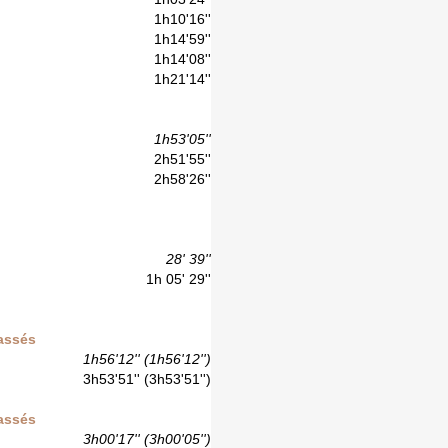
1h10'16''
1h14'59''
1h14'08''
1h21'14''
1h53'05''
2h51'55''
2h58'26''
28' 39''
1h 05' 29''
lassés
1h56'12'' (1h56'12'')
3h53'51'' (3h53'51'')
lassés
3h00'17'' (3h00'05'')