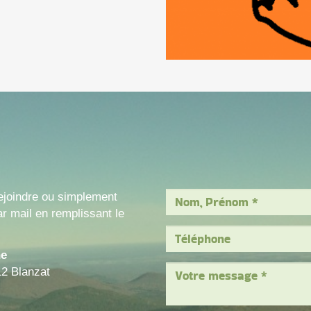
ejoindre ou simplement
r mail en remplissant le
ne
12 Blanzat