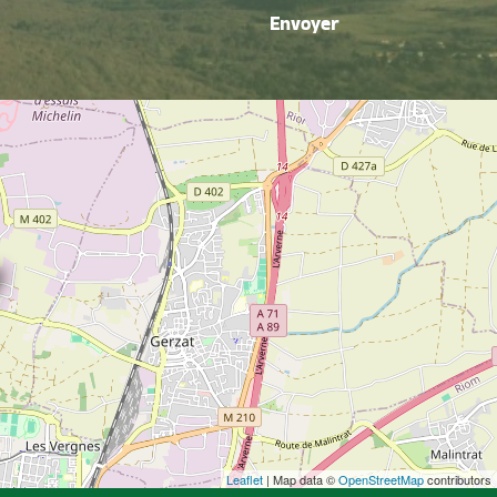
Envoyer
Leaflet
| Map data ©
OpenStreetMap
contributors