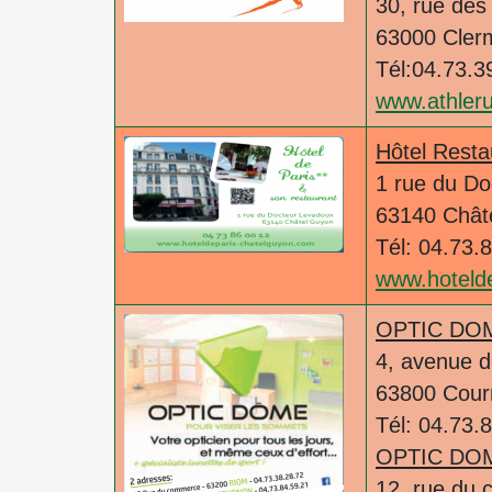
30, rue des
63000 Cler
Tél:04.73.3
www.athler
Hôtel Resta
1 rue du D
63140 Chât
Tél: 04.73.
www.hotelde
OPTIC DO
4, avenue 
63800 Cour
Tél: 04.73.
OPTIC DO
12, rue du