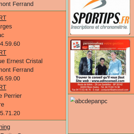
mont Ferrand
RT
arges
ac
64.59.60
RT
e Ernest Cristal
mont Ferrand
16.59.00
RT
e Perrier
re
55.71.20
ning