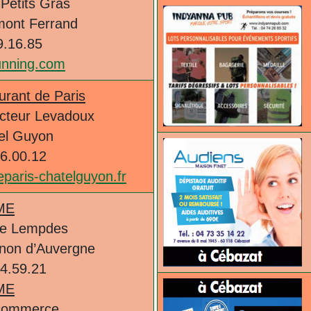
 Petits Gras
mont Ferrand
9.16.85
unning.com
urant de Paris
octeur Levadoux
el Guyon
86.00.12
paris-chatelguyon.fr
ME
de Lempdes
non d’Auvergne
84.59.21
ME
 commerce