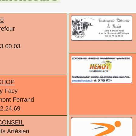
00
refour
m
63.00.03
SHOP
ay Facy
mont Ferrand
92.24.69
CONSEIL
ts Artésien