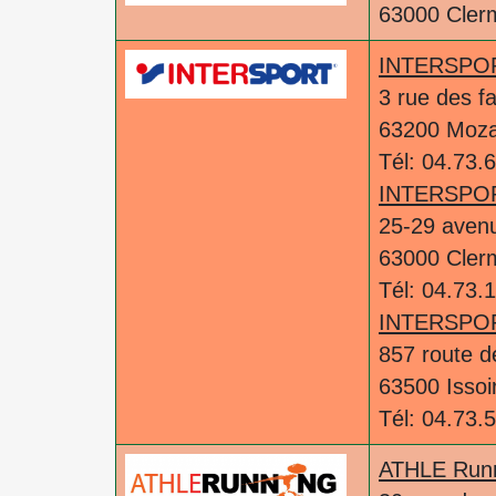
63000 Cler
INTERSPO
3 rue des f
63200 Moz
Tél: 04.73.
INTERSPO
25-29 avenu
63000 Cler
Tél: 04.73.
INTERSPO
857 route d
63500 Issoi
Tél: 04.73.
ATHLE Run