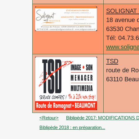
SOLIGNAT
18 avenue 
63530 Chan
Tél: 04.73.
www.solignat
TSD
route de R
63110 Bea
<Retour>
Biblipède 2017: MODIFICATION
Biblipède 2018 : en préparation...