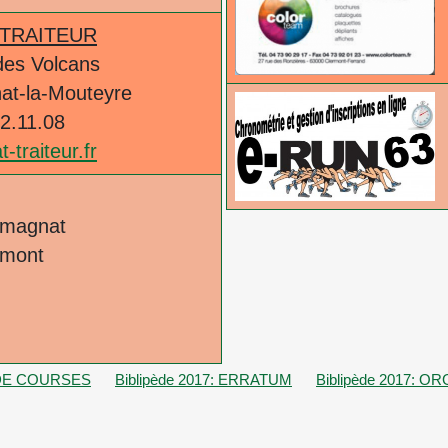
 TRAITEUR
des Volcans
at-la-Mouteyre
62.11.08
-traiteur.fr
omagnat
umont
S DE COURSES
Biblipède 2017: ERRATUM
Biblipède 2017: