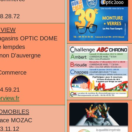
m
38.28.72
VIEW
magasins OPTIC DOME
e lempdes
non D'auvergne
 Commerce
m
84.59.21
view.fr
OMOBILES
pace MOZAC
33.11.12