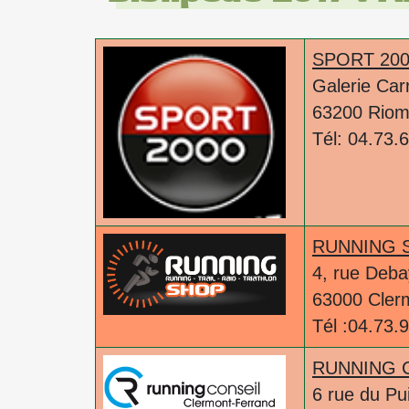
SPORT 20
Galerie Car
63200 Rio
Tél: 04.73.
RUNNING 
4, rue Deb
63000 Cler
Tél :04.73.
RUNNING 
6 rue du Pui