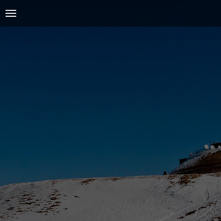
ACCUEIL
L'AMICALE
COURSES ET ENTRAINEMENTS
PRESSE, PHOTOS & VIDEOS
ACTUALITÉS
PARTENAIRES
SPIRIDON
CONTACT