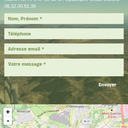
06.32.30.61.39
Envoyer
+
-