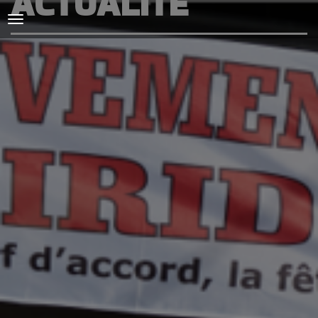
ACTUALITÉ
ACCUEIL
L'AMICALE
COURSES ET ENTRAINEMENTS
PRESSE, PHOTOS & VIDEOS
ACTUALITÉS
PARTENAIRES
SPIRIDON
CONTACT