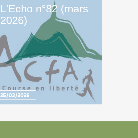
L'Echo n°82 (mars
2026)
25/03/2026