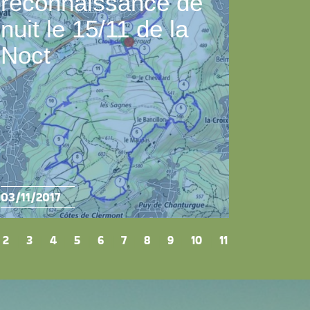
reconnaissance de
nuit le 15/11 de la
Noct
03/11/2017
2
|
3
|
4
|
5
|
6
|
7
|
8
|
9
|
10
|
11