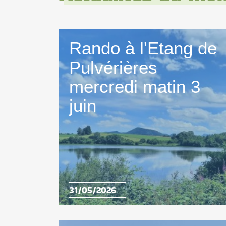
Rando à l'Etang de
Pulvérières
mercredi matin 3
juin
31/05/2026