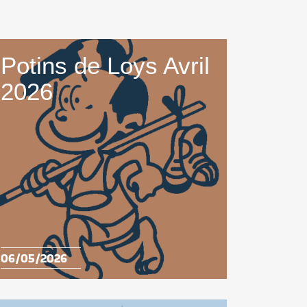
Potins de Loys Avril
2026
06/05/2026