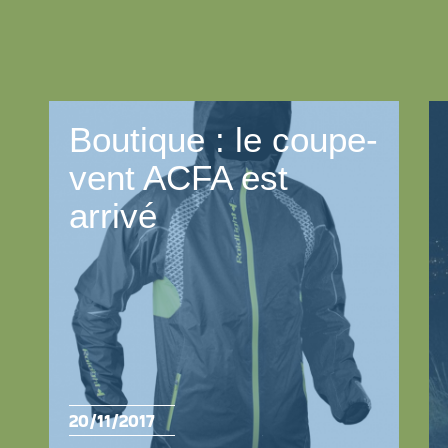
Boutique : le coupe-
vent ACFA est
arrivé
20/11/2017