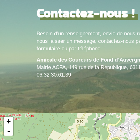
Contactez-nous !
Besoin d’un renseignement, envie de nous r
nous laisser un message, contactez-nous pa
formulaire ou par téléphone.
Amicale des Coureurs de Fond d’Auverg
Mairie ACFA, 149 rue de la République, 631
06.32.30.61.39
+
-