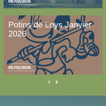
08/02/2026
Potins de Loys Janvier
2026
05/02/2026
1
|
2