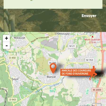
Envoyer
+
-