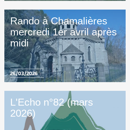
Rando à Chamalières
mercredi 1er avril après
midi
26/03/2026
L'Echo n°82 (mars
2026)