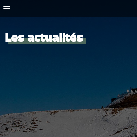
Les actualités
ACCUEIL
L'AMICALE
COURSES ET ENTRAINEMENTS
PRESSE, PHOTOS & VIDEOS
ACTUALITÉS
PARTENAIRES
SPIRIDON
CONTACT