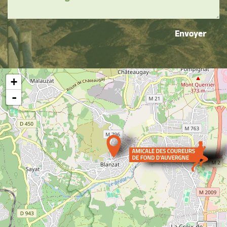
Envoyer
+
-