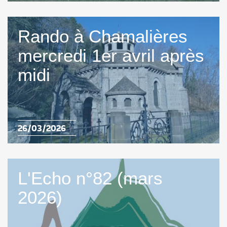
Rando à Chamalières
mercredi 1er avril après
midi
26/03/2026
L'Echo n°82 (mars
2026)