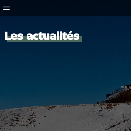
Les actualités
ACCUEIL
L'AMICALE
COURSES ET ENTRAINEMENTS
PRESSE, PHOTOS & VIDEOS
ACTUALITÉS
PARTENAIRES
SPIRIDON
CONTACT