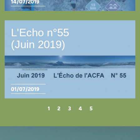
14/07/2019
L'Echo n°55
(Juin 2019)
01/07/2019
1
|
2
|
3
|
4
|
5