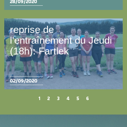
28/09/2020
reprise de
l'entraînement du Jeudi
(18h): Fartlek
02/09/2020
1
|
2
|
3
|
4
|
5
|
6