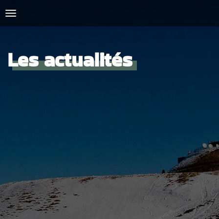
Les actualités
ACCUEIL
L'AMICALE
COURSES ET ENTRAINEMENTS
PRESSE, PHOTOS & VIDEOS
ACTUALITÉS
PARTENAIRES
SPIRIDON
CONTACT