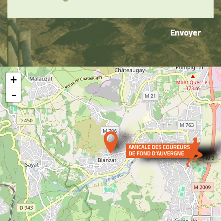
Envoyer
+
-