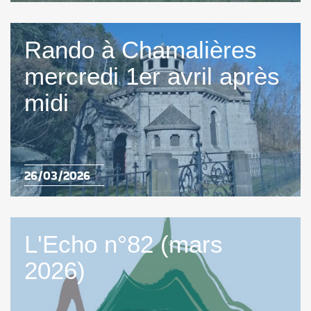
Rando à Chamalières
mercredi 1er avril après
midi
26/03/2026
L'Echo n°82 (mars
2026)